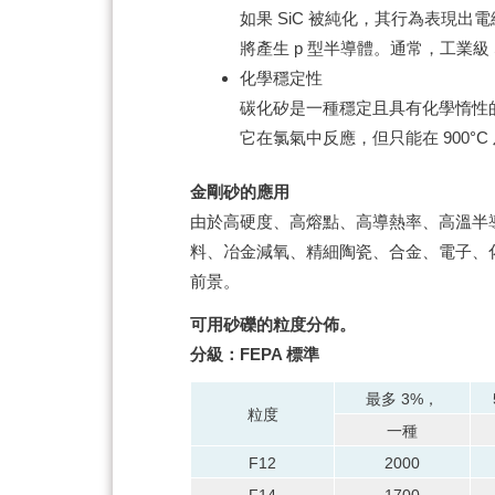
如果 SiC 被純化，其行為表現出
將產生 p 型半導體。
通常，工業級 S
化學穩定性
碳化矽是一種穩定且具有化學惰性
它在氯氣中反應，但只能在 900°
金剛砂的應用
由於高硬度、高熔點、高導熱率、高溫半
料、冶金減氧、精細陶瓷、合金、電子、
前景。
可用砂礫的粒度分佈。
分級：FEPA 標準
最多 3%，
粒度
一種
F12
2000
F14
1700