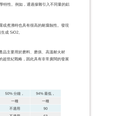
學特性。
例如，通過摻雜引入不同量的鋁
。
露或煮沸時也具有很高的耐腐蝕性。
發現
生成 SiO2。
產品主要用於磨料、磨俱、高溫耐火材
的超世紀戰略，因此具有非常廣闊的發展
50% 分鐘，
94% 最低，
一種
一種
不適用
90
不適用
63