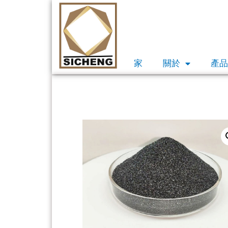
家
關於
產