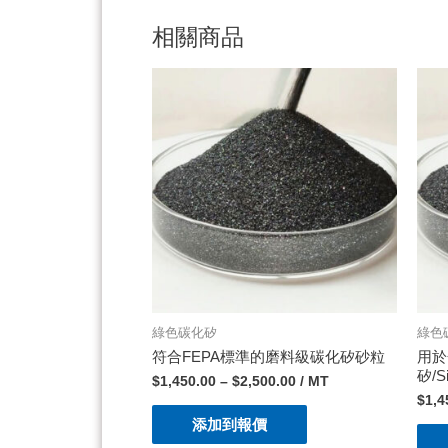
相關商品
綠色碳化矽
綠色
符合FEPA標準的磨料級碳化矽砂粒
用於
矽/S
$
1,450.00
–
$
2,500.00
/ MT
$
1,4
添加到報價