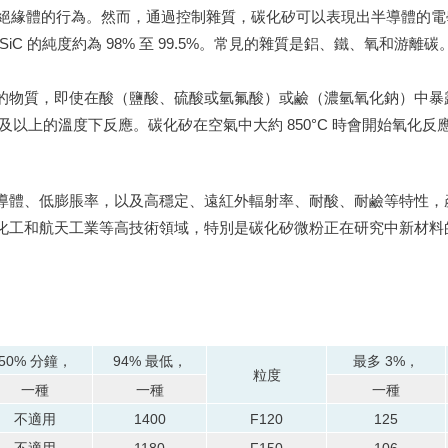
電絕緣體的行為。
然而，通過控制雜質，碳化矽可以表現出半導體的電
iC 的純度約為 98% 至 99.5%。
常見的雜質是鋁、鐵、氧和游離碳
的物質，即使在酸（鹽酸、硫酸或氫氟酸）或鹼（濃氫氧化鈉）中暴
C 及以上的溫度下反應。
碳化矽在空氣中大約 850°C 時會開始氧化反應
導體、低膨脹率，以及高穩定、遠紅外輻射率、耐酸、耐鹼等特性，
化工和航天工業等高技術領域，特別是碳化矽微粉正在研究中新材料
50% 分鐘，
94% 最低，
最多 3%，
粒度
一種
一種
一種
不適用
1400
F120
125
不適用
1180
F150
106