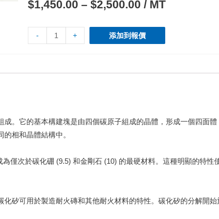
$
1,450.00
–
$
2,500.00
/ MT
-
+
添加到報價
 組成。
它的基本構建塊是由四個碳原子組成的晶體，形成一個四面體
同的相和晶體結構中。
次於碳化硼 (9.5) 和金剛石 (10) 的最硬材料。
這種明顯的特性使
碳化矽可用於製造耐火磚和其他耐火材料的特性。
碳化矽的分解開始於 